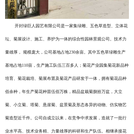
联系我们
开封绿巨人园艺有限公司是一家集绿雕、五色草造型、立体花
坛、菊展设计、施工、养护为一体的综合性园林景观公司。技术力
量雄厚，
规模庞大，公司基地占地
230
余亩。其中五色草绿雕生产
基地占地
110
亩，生产施工队伍三百多人；菊花
产业园集菊花
新品种
培育、菊花栽培、菊展布置及菊花产品研发于一体，拥有菊花品种
佰余种，年生产菊花种苗伍佰万株，精品盆栽菊捌拾万盆，大立
菊、小立菊、塔菊、悬崖菊、盆景菊及形态各异的动物、仿实物艺
菊造型近千件。公司自成立以来，在竞争中求发展，造就了一批行
业水平高、技术业务精、力量雄厚的科研和生产队伍。相继承接花