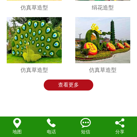
仿真草造型
绢花造型
联系我们
仿真草造型
仿真草造型
查看更多




地图
电话
短信
分享