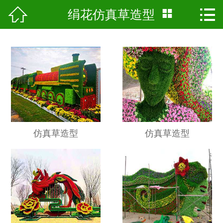




绢花仿真草造型
首页
关于我们
产品展示
景点工程
基地风采
仿真草造型
仿真草造型
新闻资讯
科普知识
人才招聘
留言反馈