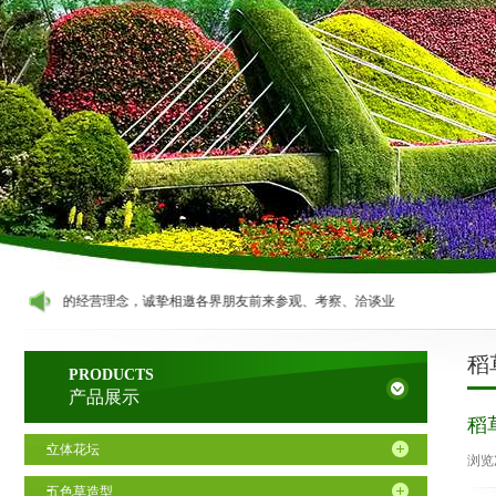
新、共赢”的经营理念，诚挚相邀各界朋友前来参观、考察、洽谈业务！
稻
PRODUCTS
产品展示
稻
立体花坛
浏览
五色草造型