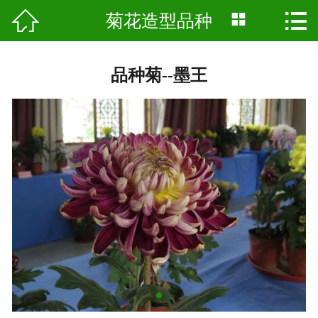




菊花造型品种
首页
关于我们
品种菊--墨王
产品展示
景点工程
基地风采
新闻资讯
科普知识
人才招聘
留言反馈