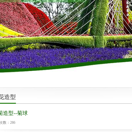
花造型
菊造型--菊球
次数：
286