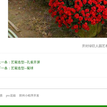
开封绿巨人园艺
上一条：
艺菊造型--孔雀开屏
下一条：
艺菊造型--菊球
质
pvc花箱
郑州小程序开发