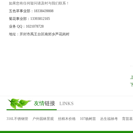
如果您有任何疑问请及时与我们联系！
五色草事业部：18338439008
菊花事业部：13393812105
业务 QQ：1021078728
地址：开封市禹王台区南郊乡芦花岗村
友情
链接
LINKS
316L不锈钢管
户外园林景观
丝棉木价格
107杨树苗
丛生福禄考
育苗基