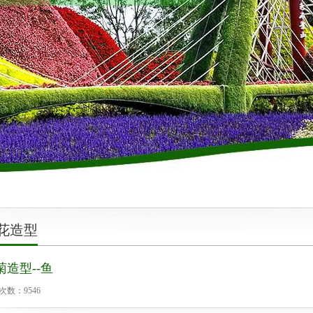
创新、共赢”的经营理念，诚挚相邀各界朋友前来参观、考察、洽谈业务！
花造型
菊造型--鱼
次数：
9546