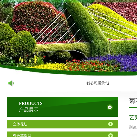
我公司秉承“诚信、服务、专业、
菊
PRODUCTS
产品展示
艺
立体花坛
浏览
五色草造型