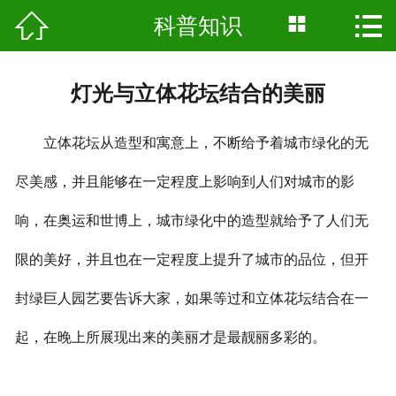




科普知识
首页
关于我们
灯光与立体花坛结合的美丽
产品展示
立体花坛从造型和寓意上，不断给予着城市绿化的无
景点工程
尽美感，并且能够在一定程度上影响到人们对城市的影
基地风采
响，在奥运和世博上，城市绿化中的造型就给予了人们无
新闻资讯
限的美好，并且也在一定程度上提升了城市的品位，但开
封绿巨人园艺要告诉大家，如果等过和立体花坛结合在一
科普知识
起，在晚上所展现出来的美丽才是最靓丽多彩的。
人才招聘
留言反馈